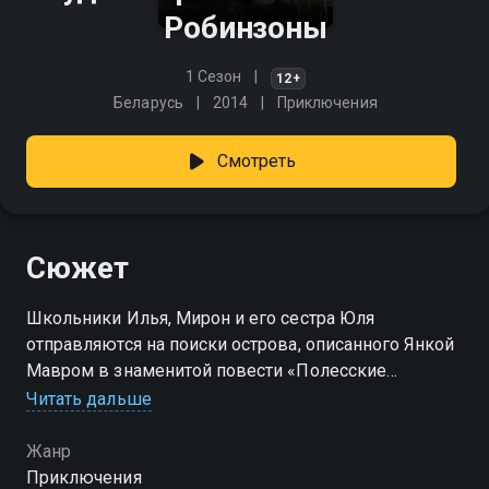
Робинзоны
1 Сезон
12+
Беларусь
2014
Приключения
Смотреть
Сюжет
Школьники Илья, Мирон и его сестра Юля
отправляются на поиски острова, описанного Янкой
Мавром в знаменитой повести «Полесские
робинзоны». В те же края отправляется и охотник за
Читать дальше
сокровищами Юрий. Дед Мирона и Юльки Семен
Владленович становится проводником «черного
Жанр
копателя» в полесских болотах...
Приключения