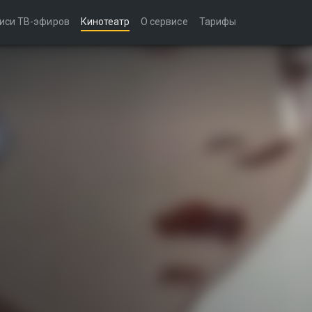
иси ТВ-эфиров
Кинотеатр
О сервисе
Тарифы