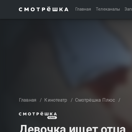
Главная
Телеканалы
Зап
Главная
/
Кинотеатр
/
Смотрёшка Плюс
/
Девочка ищет отца