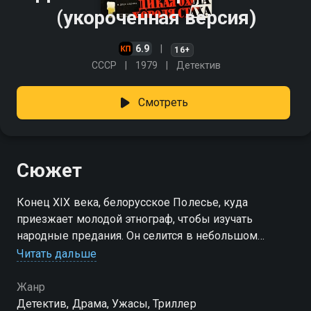
(укороченная версия)
6.9
16+
СССР
1979
Детектив
Смотреть
Сюжет
Конец XIX века, белорусское Полесье, куда
приезжает молодой этнограф, чтобы изучать
народные предания. Он селится в небольшом
поместье, хозяйка которого – последняя
Читать дальше
представительница старинного дворянского рода –
рассказывает страшную историю о короле Стахе,
Жанр
время от времени учиняющем дикую охоту на
Детектив, Драма, Ужасы, Триллер