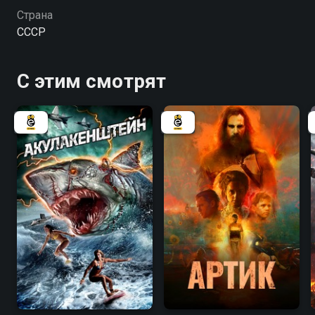
старинный род.
Страна
СССР
С этим смотрят
3.6
2.2
4.3