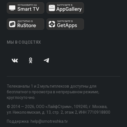
МЫ В СОЦСЕТЯХ
Телеканалы 1 и 2 мультиплексов доступны для
бесплатного просмотра в непрерывном режиме,
круглосуточно.
© 2014 — 2026, ООО «ЛайфСтрим», 109240, г. Москва,
ул. Николоямская, д. 13, стр. 2, этаж 2, ИНН 7710918800
Поддержка: help@smotreshka.tv