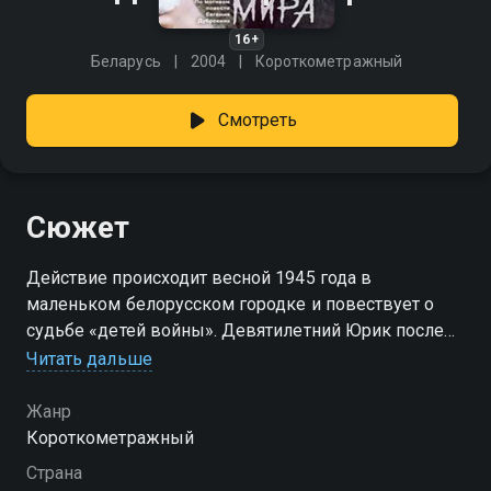
16+
Беларусь
2004
Короткометражный
Смотреть
Сюжет
Действие происходит весной 1945 года в
маленьком белорусском городке и повествует о
судьбе «детей войны». Девятилетний Юрик после
того, как погибла его мама, а отец пропал без вести,
Читать дальше
живёт у родственников. Его друг Заяц — один из не
многих, переживших бомбёжку Минска, и теперь
Жанр
понимает, о чём думают вещи и животные.
Короткометражный
Однажды, в городок приезжает выставка «Дикие
Страна
звери мира», на которую мальчишки очень хотят