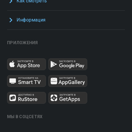
Как смотреть
Информация
ПРИЛОЖЕНИЯ
МЫ В СОЦСЕТЯХ