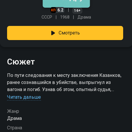
6.2
16+
СССР
1968
Драма
Смотреть
Сюжет
По пути следования к месту заключения Казанков,
ранее сознавшийся в убийстве, выпрыгнул из
вагона и погиб. Узнав об этом, опытный судья,
который вел дело осужденного, решил вернуться к
Читать дальше
делу Казанкова. Позже он убедится в том, что
поспешил с вынесением приговора...
Жанр
Драма
Страна