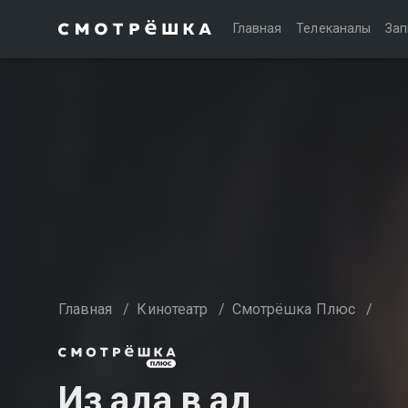
Главная
Телеканалы
Зап
Главная
/
Кинотеатр
/
Смотрёшка Плюс
/
Из ада в ад