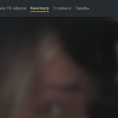
иси ТВ-эфиров
Кинотеатр
О сервисе
Тарифы