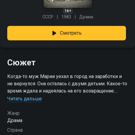
16+
СССР
1983
Драма
Смотреть
Сюжет
Когда-то муж Марии уехал в город на заработки и
не вернулся. Она осталась с двумя детьми. Какое-то
время ждала и надеялась на его возвращение.
Надежда помогала переносить тяжелую колхозную
Читать дальше
жизнь. Прошло двадцать лет, и Иван появился в
селе…
Жанр
Драма
Страна