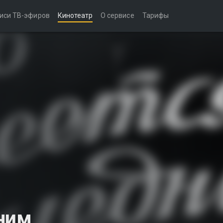
иси ТВ-эфиров
Кинотеатр
О сервисе
Тарифы
ним