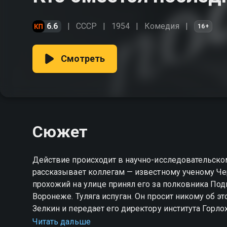
6.6
СССР
1954
Комедия
16+
Смотреть
Сюжет
Действие происходит в научно-исследовательском 
рассказывает коллегам — известному ученому Чер
прохожий на улице принял его за полковника Под
Воронеже. Туляга испуган. Он просит никому об э
Зелкин и передает его директору института Горлох
что новая рукопись Черноуса, накануне раскрити
Читать дальше