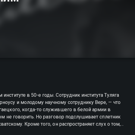
институте в 50-е годы. Сотрудник института Туляга
ноусу и молодому научному сотруднику Вере, — что
гаецкого, когда-то служившего в белой армии в
том не говорить. Но разговор подслушивает сплетник
ватскому. Кроме того, он распространяет слух о том,
ковавшего Зелкина, получила плохие отзывы.