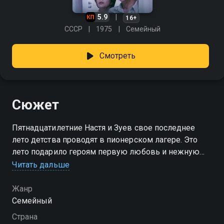
5.9
16+
СССР
1975
Семейный
Смотреть
Сюжет
Пятнадцатилетние Настя и Зуев свое последнее
лето детства проводят в пионерском лагере. Это
лето подарило героям первую любовь и нежную
дружбу. Известно, что детям больше всего мешают
Читать дальше
взрослые. Взрослые и помешали, а их поддержало
и большинство ребят. Настя не поняла, почему ей
Жанр
нельзя дружить с мальчиком, Зуев устыдился. Не
Семейный
готовый отстаивать свои чувства по-взрослому и не
Страна
подумав о Насте, пацан выбрал самый простой