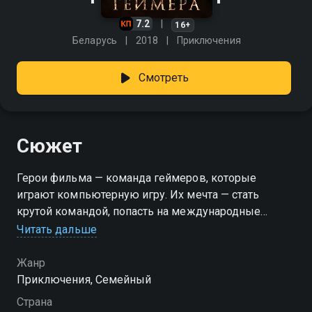
7.2
16+
Беларусь
2018
Приключения
Смотреть
Сюжет
Герои фильма — команда геймеров, которые
играют компьютерную игру. Их мечта — стать
крутой командой, попасть на международные
соревнования. Но для этого им нужны деньги.
Читать дальше
Волей случая в руках у ребят оказывается
зашифрованное послание Радзивила о спрятанном
Жанр
кладе. И приключения начинаются. И если сначала
Приключения, Семейный
целью подростком были деньги, то в конце истории
Страна
ребята понимают, что главное для них — дружба и