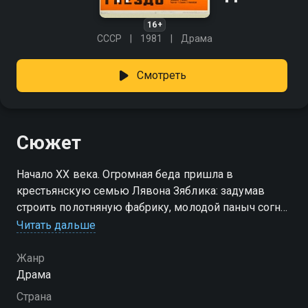
16+
СССР
1981
Драма
Смотреть
Сюжет
Начало XX века. Огромная беда пришла в
крестьянскую семью Лявона Зяблика: задумав
строить полотняную фабрику, молодой паныч согнал
их с выкупленной земли и разрушил дом, в котором
Читать дальше
жили отец, мать, два сына и дочь. Каждый из них
по-своему попытался справиться с несчастьем. Не
Жанр
найдя правду в суде, отчаявшись, покончил жизнь
Драма
самоубийством отец. Жестоко был избит панскими
Страна
слугами старший сын, попытавшийся собрать