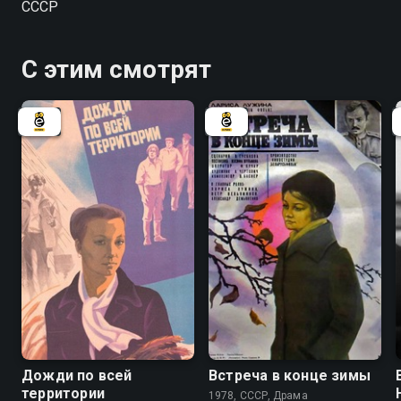
СССР
подписи мужиков, чтобы подать в суд на паныча.
Сошла с ума дочь, искренне полюбившая паныча, но
обесчещенная и брошенная им. Ушла побираться по
С этим смотрят
свету мать с маленьким Данилкой. Но появился в
селении Неизвестный и позвал обездоленных
людей к борьбе. И народ восстал...
6.8
Дожди по всей
Встреча в конце зимы
территории
1978, СССР, Драма