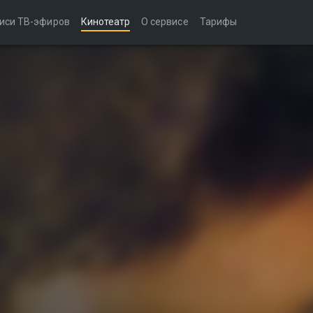
иси ТВ-эфиров
Кинотеатр
О сервисе
Тарифы