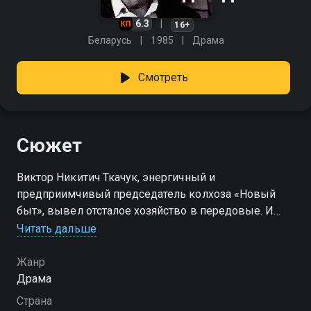
6.3
16+
Беларусь
1985
Драма
Смотреть
Сюжет
Виктор Никитич Ткачук, энергичный и
предприимчивый председатель колхоза «Новый
быт», вывел отсталое хозяйство в передовые. И
теперь, несмотря на полную разруху в соседних
Читать дальше
хозяйствах, решил отстроить для колхозников
санаторий…
Жанр
Драма
Страна