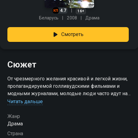
4.7
16+
Беларусь
2008
Драма
Смотреть
Сюжет
От чрезмерного желания красивой и легкой жизни,
пропагандируемой голливудскими фильмами и
модными журналами, молодые люди часто идут на
рискованные поступки. Одурманенные призрачной
Читать дальше
идеей легкой наживы, подростки сбиваются в
«стаю». Их лидер Данила – молодой человек с
Жанр
сильной склонностью к авантюрам. Благодаря
Драма
своим способностям он мог бы, например, достичь
Страна
успеха в бизнесе, создав собственную компанию.