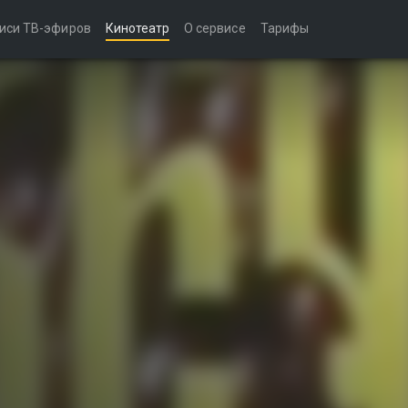
иси ТВ-эфиров
Кинотеатр
О сервисе
Тарифы