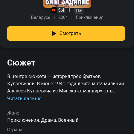
5.4
16+
Беларусь
2004
Приключения
Смотреть
Сюжет
В центре сюжета — история трёх братьев
Купревичей. В июне 1941 года лейтенанта милиции
Алексея Купревича из Минска командируют в
Западную Беларусь, где в одном из селений
Читать дальше
орудует банда. Но начинается война. Алексей и его
брат, старший лейтенант милиции Пётр Купревич,
Жанр
получают задание уничтожить высадившийся под
Приключения, Драма, Военный
Селищами немецкий десант. Их младший брат
Страна
Володя, оказавшийся вместе с родителями в