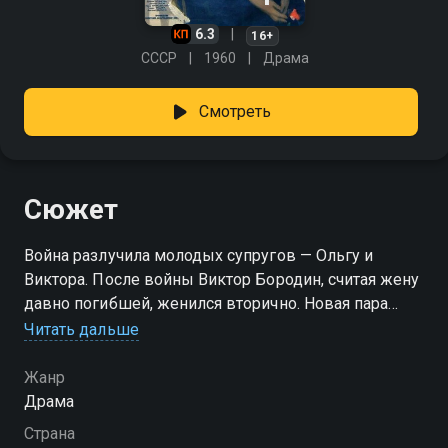
6.3
16+
СССР
1960
Драма
Смотреть
Сюжет
Война разлучила молодых супругов — Ольгу и
Виктора. После войны Виктор Бородин, считая жену
давно погибшей, женился вторично. Новая пара
считала себя счастливой до тех пор, пока Виктор
Читать дальше
вновь не встретил Ольгу.
Жанр
Драма
Страна