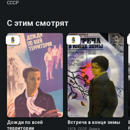
СССР
мальчика. После очередного боя в живых остаются
только Левчук и младенец...
С этим смотрят
6.8
Дожди по всей
Встреча в конце зимы
территории
1978, СССР, Драма