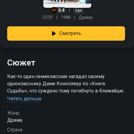
6.4
16+
СССР
1988
Драма
Смотреть
Сюжет
Как-то один семиклассник нагадал своему
однокласснику Диме Коноплеву по «Книге
Судьбы», что суждено тому погибнуть в ближайшее
воскресенье. Только не сказал от чего. Как не
Читать дальше
хочется погибать семикласснику в расцвете лет!
Тем более что влюблен он в самую прекрасную на
Жанр
свете девушку Лену. А в воскресенье сосед-летчик
Драма
предлагает мальчику слетать в Ленинград и обратно
Страна
в пилотской кабине. Дима отправляет прощальное