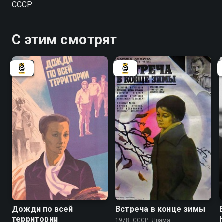
СССР
письмо Лене и назло неблагоприятному стечению
обстоятельств и «воле Вселенной» принимает
мужественное решение...
С этим смотрят
6.8
Дожди по всей
Встреча в конце зимы
территории
1978, СССР, Драма