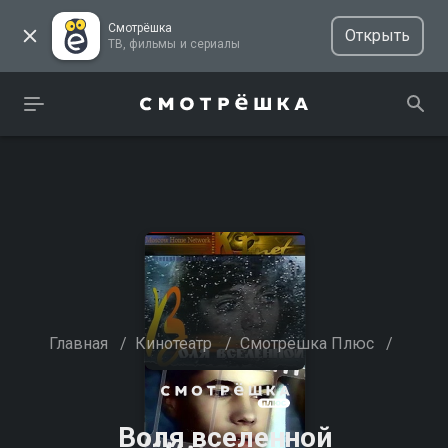
Смотрёшка
Открыть
ТВ, фильмы и сериалы
Главная
/
Кинотеатр
/
Смотрёшка Плюс
/
Воля вселенной