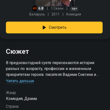
6.8
1 Сезон
16+
Беларусь
2011
Комедия
Смотреть
Сюжет
В предновогодней суете пересекаются истории
разных по возрасту, профессии и жизненным
приоритетам героев: писателя Вадима Снегина и
студентки Даши; хоккеиста Дениса Чащина и
Читать дальше
миловидной проводницы Веры, ждущей своего
«принца»; Светланы - примерной жены и матери
Жанр
двоих детей и ее внезапно вспыхнувшей страсти к
Комедия, Драма
генералу Сергею Набережнову; одинокой
Страна
красавицы Дианы, деловой женщины,