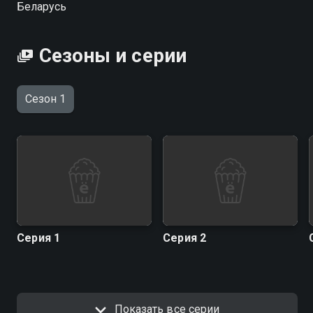
Беларусь
разочаровавшейся во всех человеческих радостях;
и даже 12-летнего сына Светланы — Максима и
влюбленной в него одноклассницы Маши.
Сезоны и серии
Сезон 1
Серия 1
Серия 2
Показать все серии