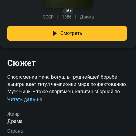
16+
СССР
1986
Драма
Смотреть
Сюжет
Спортсменка Нина Богуш в труднейшей борьбе
выигрывает титул чемпионки мира по фехтованию.
Муж Нины - тоже спортсмен, капитан сборной по
верховой езде. Постоянные разъезды мешают
Читать дальше
супругам завести детей и создать полноценную
семью. Алексей хочет, чтобы жена оставила
Жанр
большой спорт и родила ребенка, но Нина еще не
Драма
готова расстаться со спортивной карьерой. А
Страна
Алексея в последнее время преследует полоса