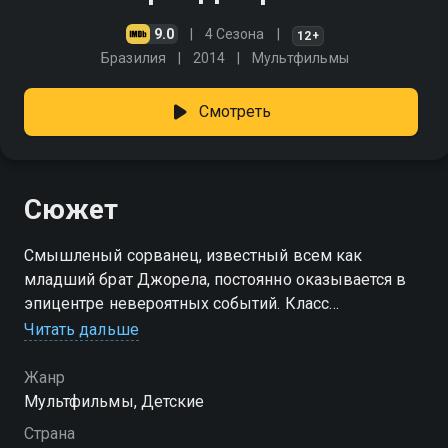
9.0
4 Сезона
12+
Бразилия
2014
Мультфильмы
Смотреть
Сюжет
Смышленый сорванец, известный всем как
младший брат Джорела, постоянно оказывается в
эпицентре невероятных событий. Класс
превращается в лабораторию, улица — в пиратский
Читать дальше
корабль, гостиная — в сцену для рок-группы. Где бы
ни появился шустрый озорник, там возникают
Жанр
причудливые замыслы, будоражащие воображение
Мультфильмы, Детские
сокурсников, родственников, соседских зверюшек.
Страна
Однажды он организует спортивный турнир среди