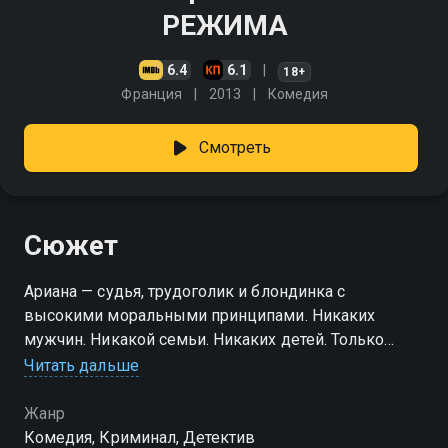
РЕЖИМА
6.4
6.1
18+
Франция
2013
Комедия
Смотреть
Сюжет
Ариана — судья, трудоголик и блондинка с
высокими моральными принципами. Никаких
мужчин. Никакой семьи. Никаких детей. Только
работа, только закон. Кошмарная новость — и конец
Читать дальше
идиллии — она беременна! «Этого не может быть!»
— кричит Ариана, начиная расследование самого
Жанр
невероятного дела в своей жизни! "9 месяцев
Комедия, Криминал, Детектив