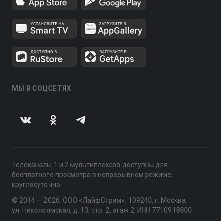
МЫ В СОЦСЕТЯХ
Телеканалы 1 и 2 мультиплексов доступны для
бесплатного просмотра в непрерывном режиме,
круглосуточно.
© 2014 — 2026, ООО «ЛайфСтрим», 109240, г. Москва,
ул. Николоямская, д. 13, стр. 2, этаж 2, ИНН 7710918800