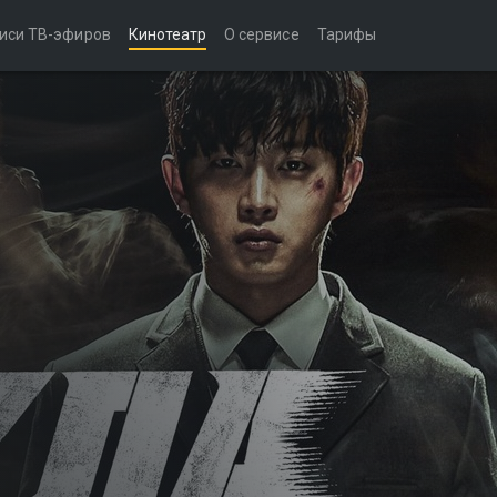
иси ТВ-эфиров
Кинотеатр
О сервисе
Тарифы