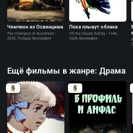
7.5
6.7
6.7
6.4
Чемпион из Освенцима
Пока плывут облака
The Champion of Auschwitz •
Till the Clouds Roll By • 1946,
2020, Польша, Биография
США, Биография
B
Ещё фильмы в жанре: Драма