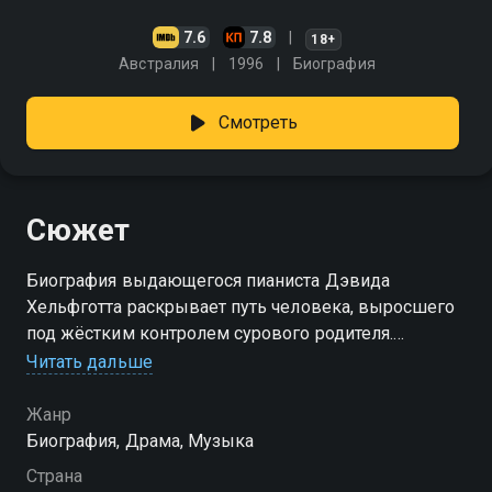
7.6
7.8
18+
Австралия
1996
Биография
Смотреть
Сюжет
Биография выдающегося пианиста Дэвида
Хельфготта раскрывает путь человека, выросшего
под жёстким контролем сурового родителя.
Мрачные школьные годы сменяются дерзкими
Читать дальше
мечтами, болезненными срывами, ожиданиями
сцены, страхом ошибок, постоянным давлением и
Жанр
одиночеством. Позднее появляется шанс учиться
Биография, Драма, Музыка
среди сильнейших мастеров, пробовать себя перед
Страна
строгими наставниками, бороться за каждое