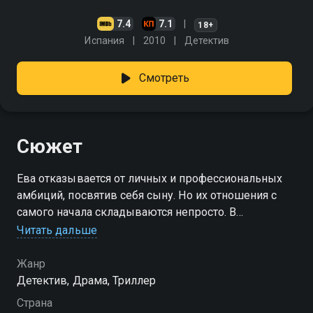
7.4
7.1
18+
Испания
2010
Детектив
Смотреть
Сюжет
Ева отказывается от личных и профессиональных
амбиций, посвятив себя сыну. Но их отношения с
самого начала складываются непросто. В
пятнадцать лет Кевин совершает непоправимое — и
Читать дальше
Ева погружается в мучительные раздумья. Она
терзается чувством вины, снова и снова задаваясь
Жанр
вопросами: достаточно ли она любила сына? Какова
Детектив, Драма, Триллер
её доля ответственности в случившемся? История о
Страна
материнской любви, сложных связях и