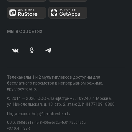
МЫ В СОЦСЕТЯХ
Телеканалы 1 и 2 мультиплексов доступны для
бесплатного просмотра в непрерывном режиме,
круглосуточно.
© 2014 — 2026, ООО «ЛайфСтрим», 109240, г. Москва,
ул. Николоямская, д. 13, стр. 2, этаж 2, ИНН 7710918800
Поддержка: help@smotreshka.tv
UUID: 368d6313-4ef8-406e-b72c-4c0175c0496c
v3.10.4
|
SSR