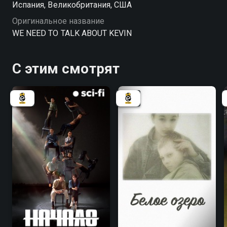
Испания, Великобритания, США
беспощадном самоанализе, где каждый ответ
Оригинальное название
рождает новые, ещё более болезненные вопросы.
WE NEED TO TALK ABOUT KEVIN
«Что-то не так с Кевином» — смотрите онлайн в
хорошем качестве.
С этим смотрят
8.1
8.1
6.3