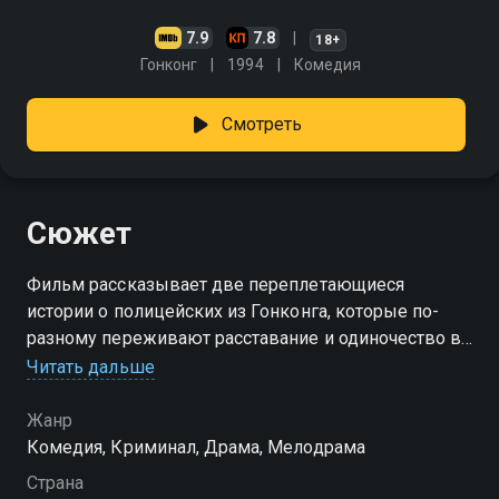
7.9
7.8
18+
Гонконг
1994
Комедия
Смотреть
Сюжет
Фильм рассказывает две переплетающиеся
истории о полицейских из Гонконга, которые по-
разному переживают расставание и одиночество в
большом городе. Полицейский No 223 пытается
Читать дальше
справиться с разбитым сердцем и неожиданно
оказывается втянут в странное и притягательное
Жанр
знакомство с загадочной женщиной из
Комедия, Криминал, Драма, Мелодрама
криминального мира. Полицейский No 663 тяжело
Страна
переживает разрыв с девушкой-стюардессой и не