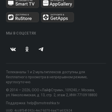
МЫ В СОЦСЕТЯХ
Телеканалы 1 и 2 мультиплексов доступны для
бесплатного просмотра в непрерывном режиме,
круглосуточно.
© 2014 — 2026, ООО «ЛайфСтрим», 109240, г. Москва,
ул. Николоямская, д. 13, стр. 2, этаж 2, ИНН 7710918800
Поддержка: help@smotreshka.tv
UUID: 4cc8f54f-592c-4ec7-b370-6aa71a632624