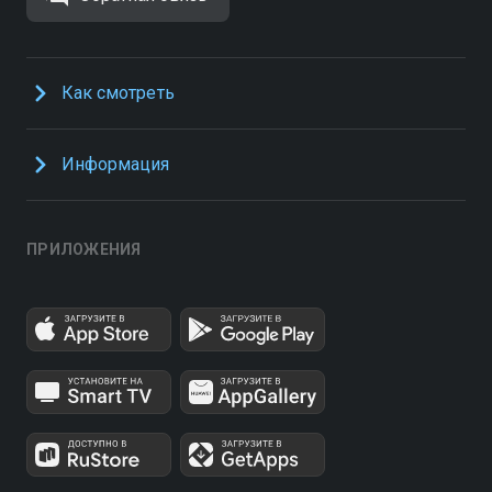
Как смотреть
Информация
ПРИЛОЖЕНИЯ