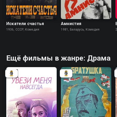
6.2
6.6
Искатели счастья
Амнистия
1936, СССР, Комедия
1981, Беларусь, Комедия
Ещё фильмы в жанре: Драма