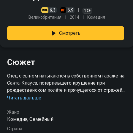
6.3
6.9
12+
Великобритания
2014
Комедия
Смотреть
Сюжет
Отец с сыном натыкаются в собственном гараже на
Санта-Клауса, потерпевшего крушение при
рождественском полёте и прячущегося от стражей
порядка. Героям выпадает судьбоносная миссия:
Читать дальше
уберечь праздник для всей планеты. Ради успеха
придётся преодолеть цепочку препятствий:
Жанр
отыскать оленя Рудольфа, махнуть в далёкую
Комедия, Семейный
Лапландию, наладить взаимодействие с отрядом
Страна
эльфов и освободить Санту из-за решётки. Смотри