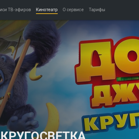
иси ТВ-эфиров
Кинотеатр
О сервисе
Тарифы
 КРУГОСВЕТКА