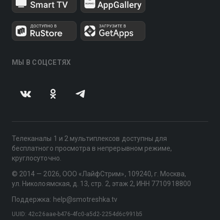
МЫ В СОЦСЕТЯХ
Телеканалы 1 и 2 мультиплексов доступны для
бесплатного просмотра в непрерывном режиме,
круглосуточно.
© 2014 — 2026, ООО «ЛайфСтрим», 109240, г. Москва,
ул. Николоямская, д. 13, стр. 2, этаж 2, ИНН 7710918800
Поддержка: help@smotreshka.tv
UUID: 42c26aae-b476-4fc0-a5d2-2254d6c991b5