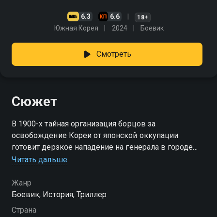
6.3
6.6
18+
Южная Корея
2024
Боевик
Смотреть
Сюжет
В 1900-х тайная организация борцов за
освобождение Кореи от японской оккупации
готовит дерзкое нападение на генерала в городе
Харбин. В их рядах оказывается предатель. Им во
Читать дальше
что бы то ни стало нужно вывести крота на чистую
воду и довести задуманное до конца. "Харбин" —
Жанр
смотрите онлайн в хорошем качестве.
Боевик, История, Триллер
Страна