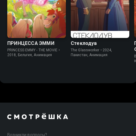
7.2
7.4
7.0
ПРИНЦЕССА ЭММИ
Стеклодув
PRINCESS EMMY - THE MOVIE •
The Glassworker • 2024,
2018, Бельгия, Анимация
Пакистан, Анимация
B
Возникли вопросы?