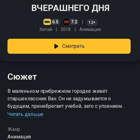
ВЧЕРАШНЕГО ДНЯ
6.5
7.2
12+
Китай
2018
Анимация
Смотреть
Сюжет
В маленьком прибрежном городке живёт
старшеклассник Ван. Он не задумывается о
будущем, пренебрегает учёбой, зато с упоением
читает комиксы, рисует и проводит часы за игровой
Читать дальше
приставкой. Жизнь Вана неожиданно меняется,
когда его — вместе с блестящей ученицей, умницей
Жанр
и красавицей Юи — выбирают для участия в
Анимация