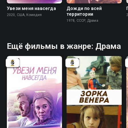
Увези меня навсегда
Дожди по всей
территории
2020, США, Комедия
1978, СССР, Драма
Ещё фильмы в жанре: Драма