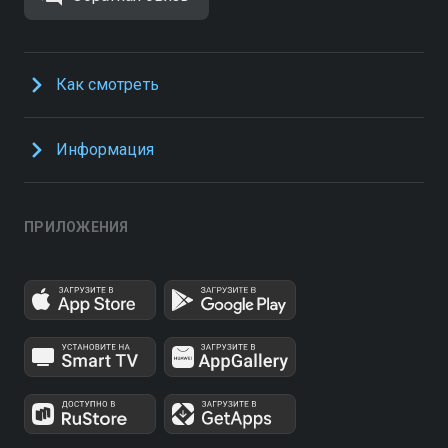
Как смотреть
Информация
ПРИЛОЖЕНИЯ