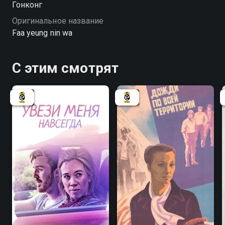
Гонконг
Оригинальное название
Faa yeung nin wa
С этим смотрят