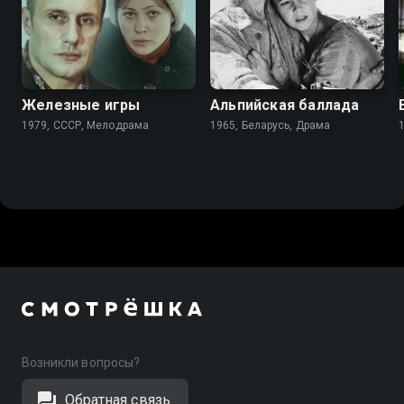
6.8
7.2
Железные игры
Альпийская баллада
1979, СССР, Мелодрама
1965, Беларусь, Драма
Возникли вопросы?
Обратная связь