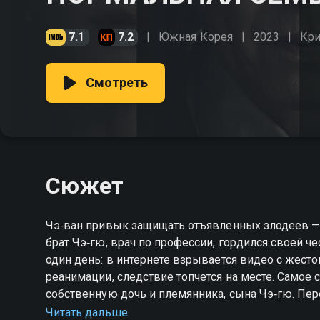
7.1
7.2
Южная Корея
2023
Кр
Смотреть
Сюжет
Чэ‑ван привык защищать отъявленных злодеев — с
брат Чэ‑гю, врач по профессии, гордился своей честностью 
один день: в интернете взрывается видео с жест
реанимации, следствие топчется на месте. Самое
собственную дочь и племянника, сына Чэ‑гю. Перед братьями распахивается пропасть морального
выбора. Адвокат должен решить: пустить в ход 
Читать дальше