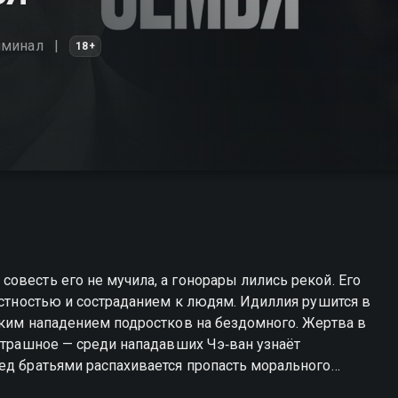
иминал
18+
овесть его не мучила, а гонорары лились рекой. Его
и состраданием к людям. Идиллия рушится в
оким нападением подростков на бездомного. Жертва в
 страшное — среди нападавших Чэ‑ван узнаёт
привычные махинации ради спасения родных или