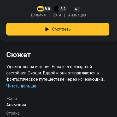
8.0
8.2
6+
Бельгия
2014
Анимация
Смотреть
Сюжет
Удивительная история Бена и его младшей
сестрёнки Сирши. Вдвоём они отправляются в
фантастическое путешествие через исчезающий
мир волшебства и старинных преданий. Смотри
Читать дальше
«Песнь моря» онлайн в хорошем качестве.
Жанр
Анимация
Страна