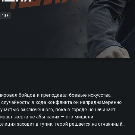
18+
ировал бойцов и преподавал боевые искусства,
я случайность: в ходе конфликта он непреднамеренно
 участью заключённого, пока в городе не начинает
бирает жертв не абы каких — его мишени
нии. Условие одно — после поимки маньяка его