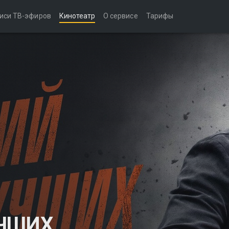
иси ТВ-эфиров
Кинотеатр
О сервисе
Тарифы
УЧШИХ