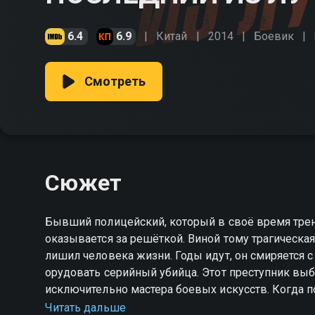
6.4
6.9
Китай
2014
Боевик
Смотреть
Сюжет
Бывший полицейский, который в своё время трен
оказывается за решёткой. Виной тому трагическа
лишил человека жизни. Годы идут, он смиряется с
орудовать серийный убийца. Этот преступник вы
исключительно мастера боевых искусств. Когда полиция заходит в тупик, герой решается на отчаянный
шаг: он предлагает своё содействие в расследова
Читать дальше