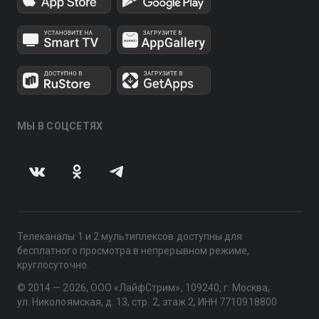
МЫ В СОЦСЕТЯХ
Телеканалы 1 и 2 мультиплексов доступны для
бесплатного просмотра в непрерывном режиме,
круглосуточно.
© 2014 — 2026, ООО «ЛайфСтрим», 109240, г. Москва,
ул. Николоямская, д. 13, стр. 2, этаж 2, ИНН 7710918800