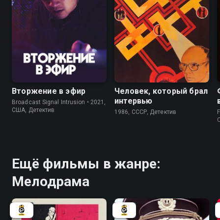
5.5
5.4
5.4
Вторжение в эфир
Человек, который брал
интервью
Broadcast Signal Intrusion • 2021,
США, Детектив
1986, СССР, Детектив
F
Ещё фильмы в жанре:
Мелодрама