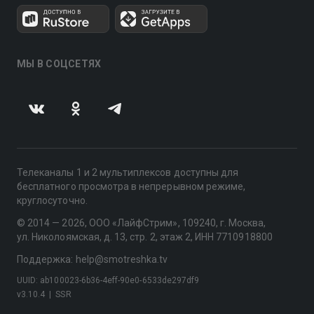
МЫ В СОЦСЕТЯХ
Телеканалы 1 и 2 мультиплексов доступны для
бесплатного просмотра в непрерывном режиме,
круглосуточно.
© 2014 — 2026, ООО «ЛайфСтрим», 109240, г. Москва,
ул. Николоямская, д. 13, стр. 2, этаж 2, ИНН 7710918800
Поддержка: help@smotreshka.tv
UUID: ab100023-6b36-4eff-90e0-6533de297df9
v3.10.4
|
SSR