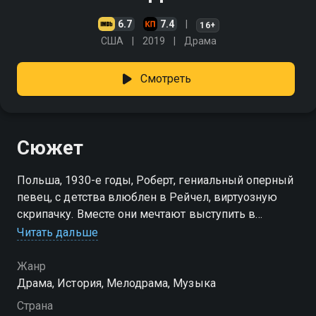
6.7
7.4
16+
США
2019
Драма
Смотреть
Сюжет
Польша, 1930-е годы, Роберт, гениальный оперный
певец, с детства влюблен в Рейчел, виртуозную
скрипачку. Вместе они мечтают выступить в
Карнеги-Холле. Вторжение гитлеровских войск
Читать дальше
разлучает влюбленных, но Роберт клянется
отыскать Рейчел во чтобы то ни стало, ведь для их
Жанр
любви нет преград… "Я найду тебя"— смотрите
Драма, История, Мелодрама, Музыка
онлайн в хорошем качестве.
Страна