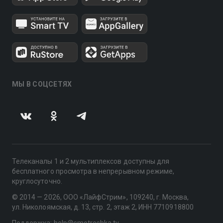
МЫ В СОЦСЕТЯХ
Телеканалы 1 и 2 мультиплексов доступны для
бесплатного просмотра в непрерывном режиме,
круглосуточно.
© 2014 — 2026, ООО «ЛайфСтрим», 109240, г. Москва,
ул. Николоямская, д. 13, стр. 2, этаж 2, ИНН 7710918800