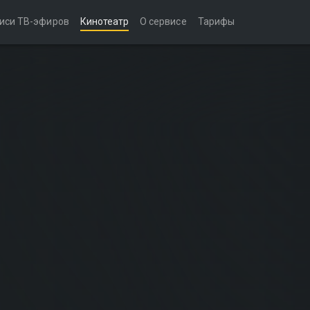
иси ТВ-эфиров
Кинотеатр
О сервисе
Тарифы