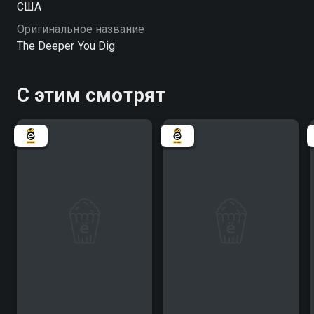
США
тем, чего они так долго боялись и избегали. «Чем
Оригинальное название
глубже копаешь» — смотрите онлайн в хорошем
The Deeper You Dig
качестве.
С этим смотрят
3.6
2.2
4.3