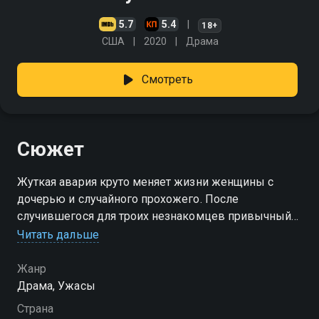
5.7
5.4
18+
США
2020
Драма
Смотреть
Сюжет
Жуткая авария круто меняет жизни женщины с
дочерью и случайного прохожего. После
случившегося для троих незнакомцев привычный
мир перестаёт существовать — теперь они не могут
Читать дальше
понять, кто жив, а кто нет. Реальность смешивается
с потусторонними видениями, и прошлое сливается
Жанр
с настоящим, стирая все привычные границы.
Драма, Ужасы
Пытаясь разобраться в происходящем, герои
Страна
постепенно осознают: им придётся столкнуться с