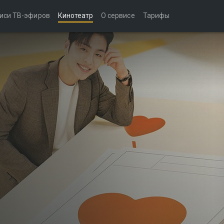
иси ТВ-эфиров
Кинотеатр
О сервисе
Тарифы