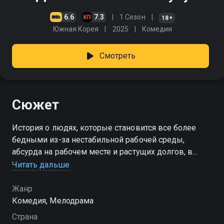
6.6
7.3
1 Сезон
18+
Южная Корея
2025
Комедия
Смотреть
Сюжет
История о людях, которые становится все более
бедными из-за нестабильной рабочей среды,
абсурда на рабочем месте и растущих долгов, в
отличие от мира богачей. Девушка работает в
Читать дальше
отделе маркетинга кондитерской компании и по
совету коллег решает вложиться в криптовалюту.
Жанр
Комедия, Мелодрама
Страна