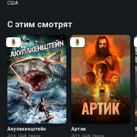
США
С этим смотрят
3.6
2.2
4.3
Акулакенштейн
Артик
2016, США, Ужасы
2019, США, Ужасы