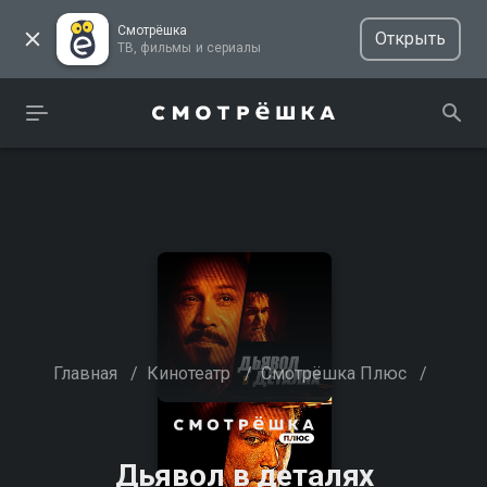
Смотрёшка
Открыть
ТВ, фильмы и сериалы
Главная
/
Кинотеатр
/
Смотрёшка Плюс
/
Дьявол в деталях