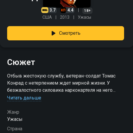
3.7
4.4
18+
США
2013
Ужасы
Смотреть
Сюжет
Отбыв жестокую службу, ветеран-солдат Томас
Конрад с нетерпением ждет мирной жизни. У
безжалостного силовика наркокартеля на него
другие планы.
Читать дальше
Жанр
Ужасы
Страна