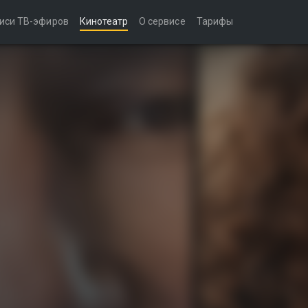
иси ТВ-эфиров
Кинотеатр
О сервисе
Тарифы