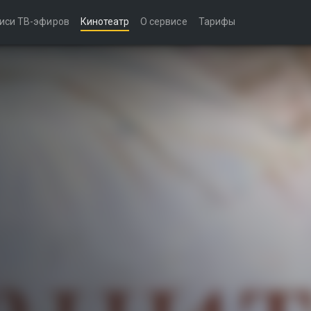
иси ТВ-эфиров
Кинотеатр
О сервисе
Тарифы