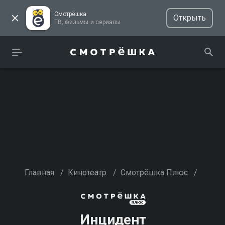
Смотрёшка
Открыть
ТВ, фильмы и сериалы
Главная
/
Кинотеатр
/
Смотрёшка Плюс
/
Инцидент