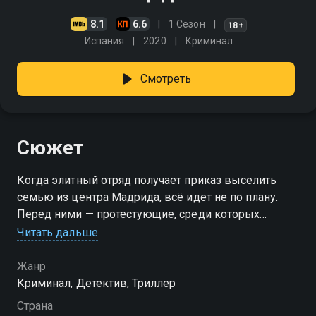
8.1
6.6
1 Сезон
18+
Испания
2020
Криминал
Смотреть
Сюжет
Когда элитный отряд получает приказ выселить
семью из центра Мадрида, всё идёт не по плану.
Перед ними — протестующие, среди которых
женщины, дети, соседи, кричащие «хватит».
Читать дальше
Обстановка накаляется, и в хаосе операции погибает
молодой африканец. Для системы — это всего лишь
Жанр
трагическая ошибка. Для службы — повод закрыть
Криминал, Детектив, Триллер
дело побыстрее. Но офицер Лаия Уркихо не готова с
Страна
этим смириться. Её терзают сомнения: кто отдал