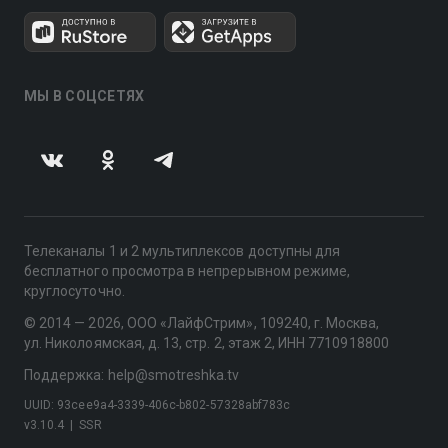
МЫ В СОЦСЕТЯХ
Телеканалы 1 и 2 мультиплексов доступны для
бесплатного просмотра в непрерывном режиме,
круглосуточно.
© 2014 — 2026, ООО «ЛайфСтрим», 109240, г. Москва,
ул. Николоямская, д. 13, стр. 2, этаж 2, ИНН 7710918800
Поддержка: help@smotreshka.tv
UUID: 93cee9a4-3339-406c-b802-57328abf783c
v3.10.4
|
SSR