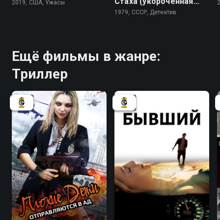
Стаха (укороченная
2019, США, Ужасы
версия)
1979, СССР, Детектив
Ещё фильмы в жанре:
Триллер
4.8
4.7
5.7
5.4