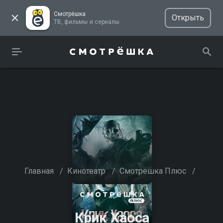
Смотрёшка
Открыть
ТВ, фильмы и сериалы
Главная
/
Кинотеатр
/
Смотрёшка Плюс
/
Крик Хаоса