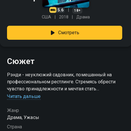
5.6
18+
США
2018
Драма
Смотреть
Сюжет
Рэнди - неуклюжий садовник, помешанный на
профессиональном рестлинге. Стремясь обрести
чувство принадлежности и мечтая стать
суперзвездой рестлинга, Рэнди встречает лишь
Читать дальше
унижение и отчуждение. Жестокий позор в местной
школе рестлинга толкает его на край пропасти и
Жанр
зажигает искру жажды крови. Облачившись в
Драма, Ужасы
борцовское снаряжение и вооружившись
Страна
убийственной яростью, Рэнди отправляется в