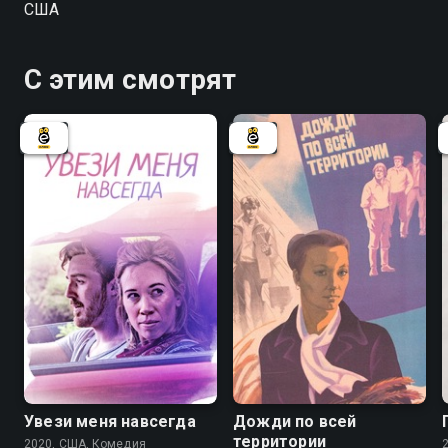
США
кровавое безумие, чтобы наказать тех, кто его
обидел. С каждым ужасным убийством Рэнди
забирает у своих мучителей трофей, который
С этим смотрят
добавляется к поясу рестлерского титула,
созданному из человеческой плоти. Единственная
надежда положить конец его кровавой расправе -
Бекки, чуткая клиентка, одна из немногих, кто когда-
либо проявлял к нему доброту.
Увези меня навсегда
Дожди по всей
территории
2020, США, Комедия